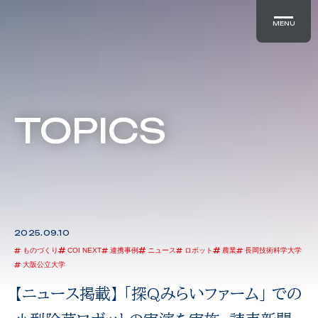
MENU
TOPICS
2025.09.10
ものづくり
COI NEXT
連携事例
ニュース
ロボット
農業
長岡技術科学大学
大阪公立大学
【ニュース掲載】 「探Qみらいファーム」 での