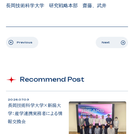
長岡技術科学大学 研究戦略本部 齋藤、武井
プロジェクト概要
トピックス
Previous
Next
メンバー
Contact
googleフォームへ遷移します
Recommend Post
2026.07.03
長岡技術科学大学×新潟大
学：産学連携実務者による情
報交換会