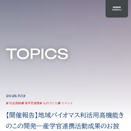
MENU
TOPICS
2025.11.13
社会貢献
産学官連携
ものづくり
イベント
【開催報告】地域バイオマス利活用高機能き
のこの開発―産学官連携活動成果のお披